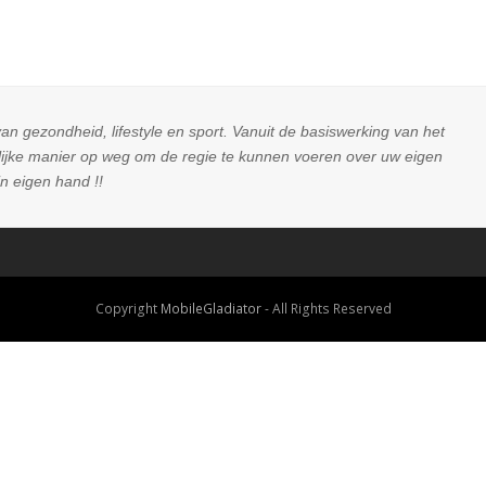
an gezondheid, lifestyle en sport. Vanuit de basiswerking van het
rlijke manier op weg om de regie te kunnen voeren over uw eigen
n eigen hand !!
Copyright
MobileGladiator
- All Rights Reserved