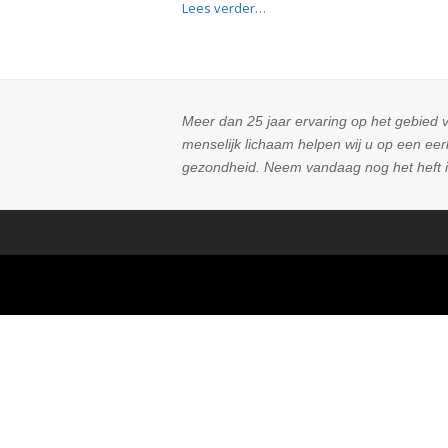
Lees verder…
Meer dan 25 jaar ervaring op het gebied v
menselijk lichaam helpen wij u op een ee
gezondheid. Neem vandaag nog het heft i