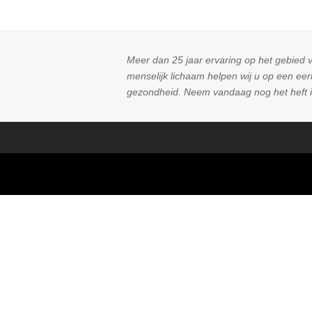
Meer dan 25 jaar ervaring op het gebied v
menselijk lichaam helpen wij u op een ee
gezondheid. Neem vandaag nog het heft i