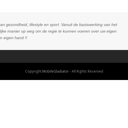
an gezondheid, lifestyle en sport. Vanuit de basiswerking van het
rlijke manier op weg om de regie te kunnen voeren over uw eigen
n eigen hand !!
Copyright
MobileGladiator
- All Rights Reserved